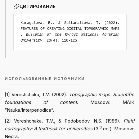
ЦИТИРОВАНИЕ
Karagulova, E., & Sultanalieva, T. (2022).
FEATURES OF CREATING DIGITAL TOPOGRAPHIC MAPS
.
Bulletin of the Kyrgyz National Agrarian
University
, 20(4), 118-125.
ИСПОЛЬЗОВАННЫЕ ИСТОЧНИКИ
[1] Vereshchaka, T.V. (2002).
Topographic maps: Scientific
foundations of content
. Moscow: MAIK
“Nauka/Interperiodica”.
[2] Vereshchaka, T.V., & Podobedov, N.S. (1986).
Field
rd
cartography: A textbook for universities
(3
ed.). Moscow:
Nedra.