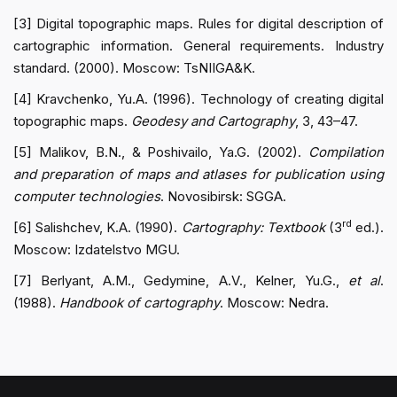
[3] Digital topographic maps. Rules for digital description of
cartographic information. General requirements. Industry
standard. (2000). Moscow: TsNIIGA&K.
[4] Kravchenko, Yu.A. (1996). Technology of creating digital
topographic maps.
Geodesy and Cartography
, 3, 43–47.
[5] Malikov, B.N., & Poshivailo, Ya.G. (2002).
Compilation
and preparation of maps and atlases for publication using
computer technologies
. Novosibirsk: SGGA.
rd
[6] Salishchev, K.A. (1990).
Cartography: Textbook
(3
ed.).
Moscow: Izdatelstvo MGU.
[7] Berlyant, A.M., Gedymine, A.V., Kelner, Yu.G.,
et al
.
(1988).
Handbook of cartography
. Moscow: Nedra.