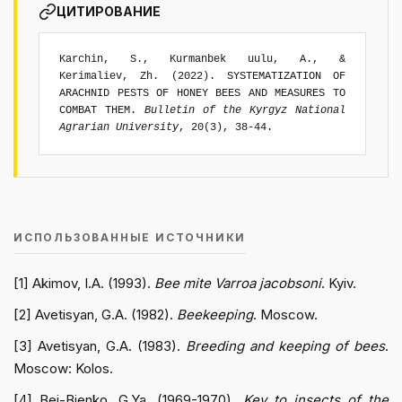
ЦИТИРОВАНИЕ
Karchin, S., Kurmanbek uulu, A., &
Kerimaliev, Zh. (2022). SYSTEMATIZATION OF
ARACHNID PESTS OF HONEY BEES AND MEASURES TO
COMBAT THEM.
Bulletin of the Kyrgyz National
Agrarian University
, 20(3), 38-44.
ИСПОЛЬЗОВАННЫЕ ИСТОЧНИКИ
[1] Akimov, I.A. (1993).
Bee mite Varroa jacobsoni
. Kyiv.
[2] Avetisyan, G.A. (1982).
Beekeeping
. Moscow.
[3] Avetisyan, G.A. (1983).
Breeding and keeping of bees
.
Moscow: Kolos.
[4] Bei-Bienko, G.Ya. (1969-1970).
Key to insects of the