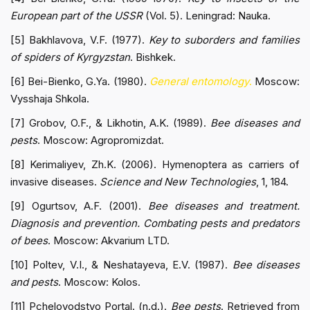
European part of the USSR
(Vol. 5). Leningrad: Nauka.
[5] Bakhlavova, V.F. (1977).
Key to suborders and families
of spiders of Kyrgyzstan
. Bishkek.
[6] Bei-Bienko, G.Ya. (1980).
General entomology
.
Moscow:
Vysshaja Shkola.
[7] Grobov, O.F., & Likhotin, A.K. (1989).
Bee diseases and
pests
. Moscow: Agropromizdat.
[8] Kerimaliyev, Zh.K. (2006). Hymenoptera as carriers of
invasive diseases.
Science and New Technologies
, 1, 184.
[9] Ogurtsov, A.F. (2001).
Bee diseases and treatment.
Diagnosis and prevention. Combating pests and predators
of bees
. Moscow: Akvarium LTD.
[10] Poltev, V.I., & Neshatayeva, E.V. (1987).
Bee diseases
and pests
. Moscow: Kolos.
[11] Pchelovodstvo Portal. (n.d.).
Bee pests
. Retrieved from