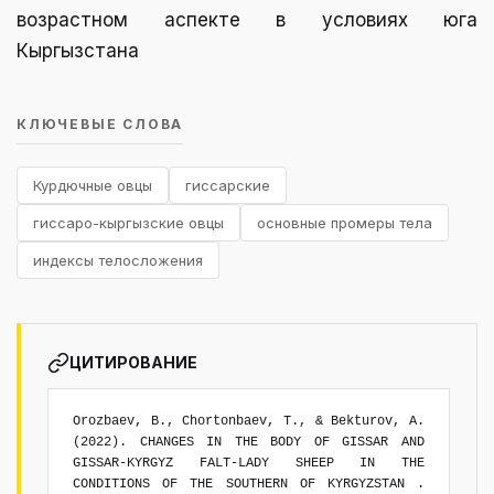
возрастном аспекте в условиях юга
Кыргызстана
КЛЮЧЕВЫЕ СЛОВА
Курдючные овцы
гиссарские
гиссаро-кыргызские овцы
основные промеры тела
индексы телосложения
ЦИТИРОВАНИЕ
Orozbaev, B., Chortonbaev, T., & Bekturov, A.
(2022). CHANGES IN THE BODY OF GISSAR AND
GISSAR-KYRGYZ FALT-LADY SHEEP IN THE
CONDITIONS OF THE SOUTHERN OF KYRGYZSTAN .